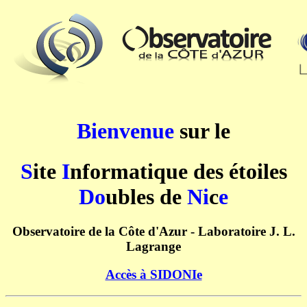
Bienvenue
sur le
S
ite
I
nformatique des étoiles
Do
ubles de
Ni
c
e
Observatoire de la Côte d'Azur - Laboratoire J. L.
Lagrange
Accès à SIDONIe